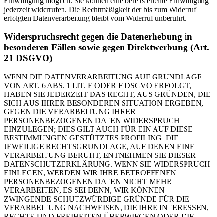
Einwilligung möglich. Sie können eine bereits erteilte Einwilligung
jederzeit widerrufen. Die Rechtmäßigkeit der bis zum Widerruf
erfolgten Datenverarbeitung bleibt vom Widerruf unberührt.
Widerspruchsrecht gegen die Datenerhebung in
besonderen Fällen sowie gegen Direktwerbung (Art.
21 DSGVO)
WENN DIE DATENVERARBEITUNG AUF GRUNDLAGE
VON ART. 6 ABS. 1 LIT. E ODER F DSGVO ERFOLGT,
HABEN SIE JEDERZEIT DAS RECHT, AUS GRÜNDEN, DIE
SICH AUS IHRER BESONDEREN SITUATION ERGEBEN,
GEGEN DIE VERARBEITUNG IHRER
PERSONENBEZOGENEN DATEN WIDERSPRUCH
EINZULEGEN; DIES GILT AUCH FÜR EIN AUF DIESE
BESTIMMUNGEN GESTÜTZTES PROFILING. DIE
JEWEILIGE RECHTSGRUNDLAGE, AUF DENEN EINE
VERARBEITUNG BERUHT, ENTNEHMEN SIE DIESER
DATENSCHUTZERKLÄRUNG. WENN SIE WIDERSPRUCH
EINLEGEN, WERDEN WIR IHRE BETROFFENEN
PERSONENBEZOGENEN DATEN NICHT MEHR
VERARBEITEN, ES SEI DENN, WIR KÖNNEN
ZWINGENDE SCHUTZWÜRDIGE GRÜNDE FÜR DIE
VERARBEITUNG NACHWEISEN, DIE IHRE INTERESSEN,
RECHTE UND FREIHEITEN ÜBERWIEGEN ODER DIE